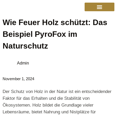
Wie Feuer Holz schützt: Das
College Sports
Other Sports
Cinema & More
Live Show Schedule
Media Services
Privacy Policy
Beispiel PyroFox im
Naturschutz
Admin
November 1, 2024
Der Schutz von Holz in der Natur ist ein entscheidender
Faktor für das Erhalten und die Stabilität von
Ökosystemen. Holz bildet die Grundlage vieler
Lebensräume, bietet Nahrung und Nistplätze für